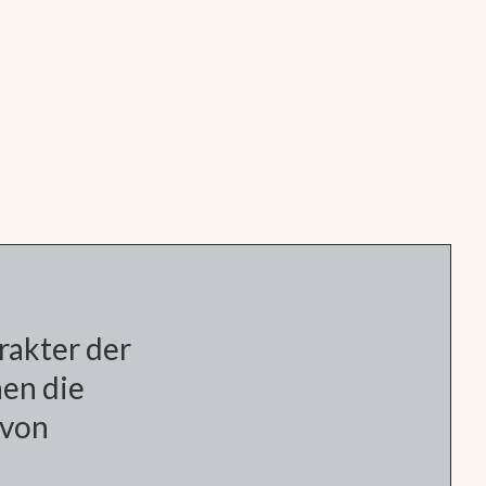
rakter der
en die
 von